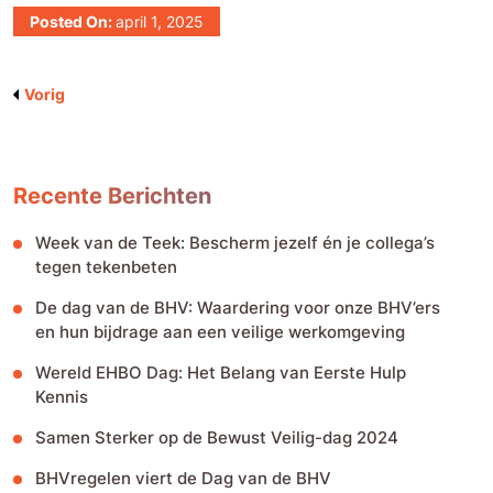
Posted On:
april 1, 2025
Vorig
Bericht
navigatie
Recente Berichten
Week van de Teek: Bescherm jezelf én je collega’s
tegen tekenbeten
De dag van de BHV: Waardering voor onze BHV’ers
en hun bijdrage aan een veilige werkomgeving
Wereld EHBO Dag: Het Belang van Eerste Hulp
Kennis
Samen Sterker op de Bewust Veilig-dag 2024
BHVregelen viert de Dag van de BHV