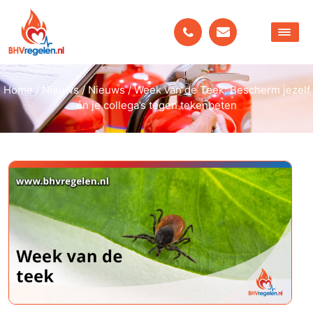
Home
/
Nieuws
/
Nieuws
/
Week van de Teek: Bescherm jezelf
én je collega’s tegen tekenbeten