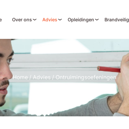
e
Over ons
Advies
Opleidingen
Brandveili
Home
/
Advies
/
Ontruimingsoefeningen