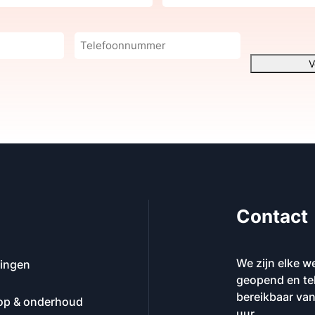
Telefoonnummer
V
Contact
We zijn elke w
dingen
geopend en te
bereikbaar van
op & onderhoud
uur.