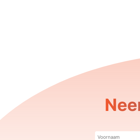
Nee
Voornaam
(Vereist)