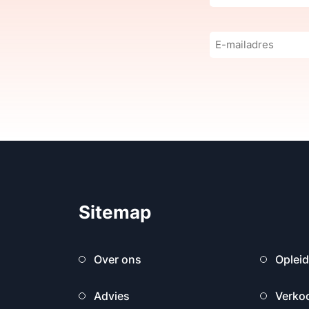
E-
mailadres
(Vereist)
Sitemap
Over ons
Oplei
Advies
Verko